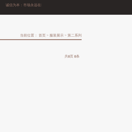
诚信为本：市场永远在变，诚信永远不变。
当前位置：
首页
>
服装展示
>
第二系列
共
页
条
0
0