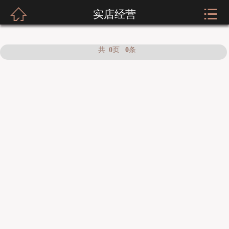



实店经营
网站首页
关于我们
共
页
条
0
0
新闻资讯
服装展示
实店经营
招商加盟
公司荣誉
客户留言
人才招聘